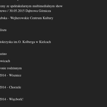
sceny ze spektakularnym multimedialnym show
zewo / 30.05.2015 Dąbrowa Górnicza
ubska - Wejherowskie Centrum Kultury
liszu
tokrzyska im.O. Kolberga w Kielcach
uzino
owicach
ronie rodzinnym
14 - Wisznice
14 - Chorzele
14 - Więcbork!