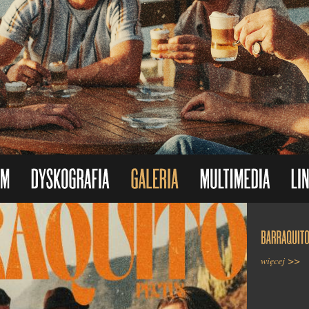
Nasz album 
złotej płyty.