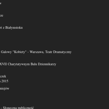
w
rze
rt z Białymstoku
Galowy "Kobiety" - Warszawa, Teatr Dramatyczny
a XVII Charytatywnym Balu Dziennikarzy
czek
6.2015
niejów
- Słoneczna publiczność