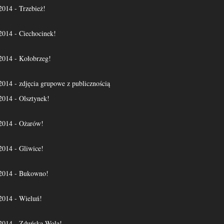
14 - Trzebież!
14 - Ciechocinek!
14 - Kołobrzeg!
4 - zdjęcia grupowe z publicznością
14 - Olsztynek!
14 - Ożarów!
14 - Gliwice!
014 - Bukowno!
14 - Wieluń!
14 - Zduńska Wola!