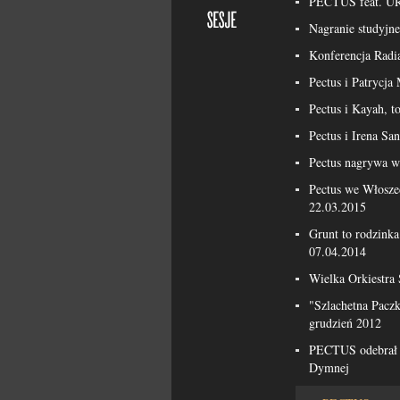
PECTUS feat. 
Nagranie studyjn
Konferencja Radia
Pectus i Patrycj
Pectus i Kayah, t
Pectus i Irena Sa
Pectus nagrywa w
Pectus we Włosze
22.03.2015
Grunt to rodzinka
07.04.2014
Wielka Orkiestra
"Szlachetna Pacz
grudzień 2012
PECTUS odebrał n
Dymnej