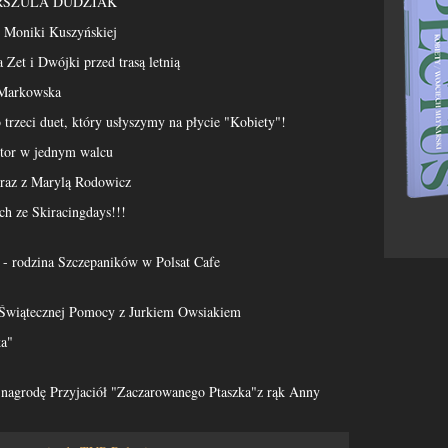
URSZULA DUDZIAK
e Moniki Kuszyńskiej
 Zet i Dwójki przed trasą letnią
a Markowska
o trzeci duet, który usłyszymy na płycie "Kobiety"!
ntor w jednym walcu
raz z Marylą Rodowicz
ch ze Skiracingdays!!!
 - rodzina Szczepaników w Polsat Cafe
 Świątecznej Pomocy z Jurkiem Owsiakiem
ka"
agrodę Przyjaciół "Zaczarowanego Ptaszka"z rąk Anny