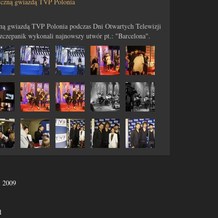
zną gwiazdą TVP Polonia
 gwiazdą TVP Polonia podczas Dni Otwartych Telewizji
Szczepanik wykonali najnowszy utwór pt.: "Barcelona".
l 2009
l