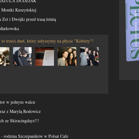
URSZULA DUDZIAK
e Moniki Kuszyńskiej
 Zet i Dwójki przed trasą letnią
a Markowska
 to trzeci duet, który usłyszymy na płycie "Kobiety"!
ntor w jednym walcu
raz z Marylą Rodowicz
ch ze Skiracingdays!!!
 - rodzina Szczepaników w Polsat Cafe