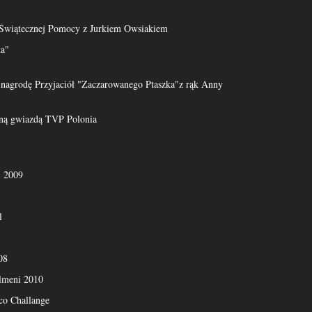
 Świątecznej Pomocy z Jurkiem Owsiakiem
ka"
agrodę Przyjaciół "Zaczarowanego Ptaszka"z rąk Anny
ą gwiazdą TVP Polonia
l 2009
l
08
lmeni 2010
o Challange