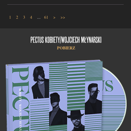
1
2
3
4
...
61
>
>>
POBIERZ