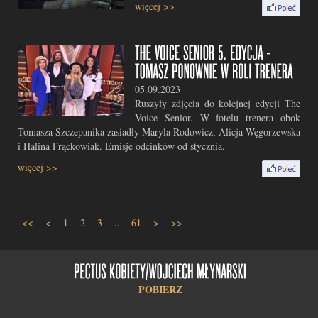
więcej >>
05.09.2023
Ruszyły zdjęcia do kolejnej edycji The
Voice Senior. W fotelu trenera obok
Tomasza Szczepanika zasiadły Maryla Rodowicz, Alicja Węgorzewska
i Halina Frąckowiak. Emisje odcinków od stycznia.
więcej >>
<<
<
1
2
3
...
61
>
>>
POBIERZ