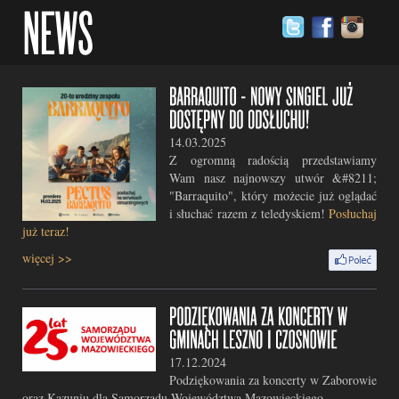
14.03.2025
Z ogromną radością przedstawiamy
Wam nasz najnowszy utwór &#8211;
"Barraquito", który możecie już oglądać
i słuchać razem z teledyskiem!
Posłuchaj
już teraz!
więcej >>
17.12.2024
Podziękowania za koncerty w Zaborowie
oraz Kazuniu dla Samorządu Województwa Mazowieckiego