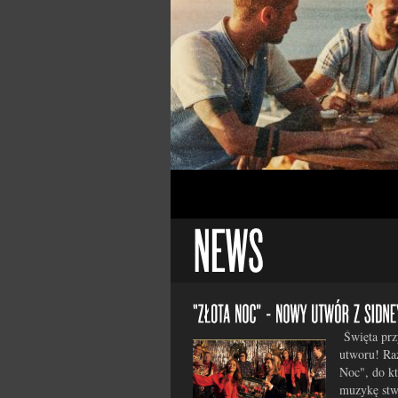
Święta prz
utworu! Ra
Noc", do kt
muzykę stw